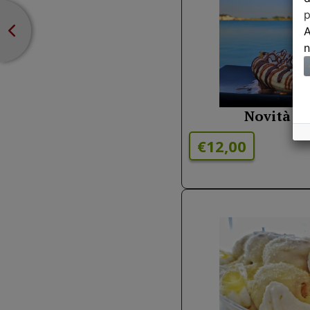
p
A
n
Novità : 
€12,00