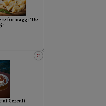
ere formaggi "De
i"
e ai Cereali