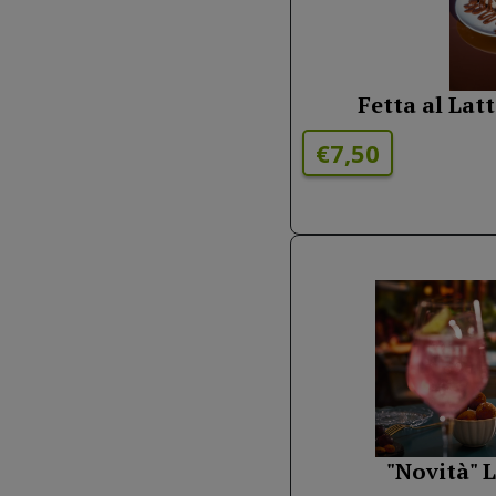
Fetta al Lat
€7,50
"Novità" 