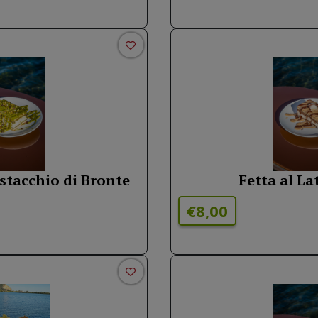
istacchio di Bronte
Fetta al La
€8,00