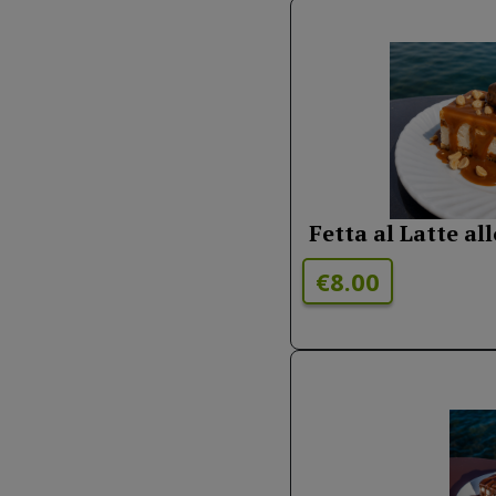
Fetta al Latte al
€8.00