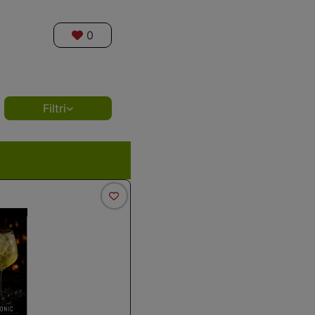
0
Filtri