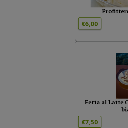
Profitte
€6,00
Fetta al Latte 
bi
€7,50