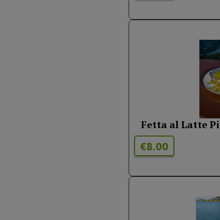
Fetta al Latte P
€8.00