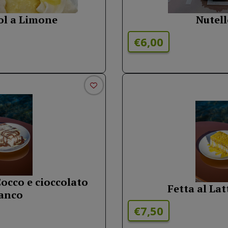
rol a Limone
Nutell
€6,00
Cocco e cioccolato
Fetta al La
anco
€7,50