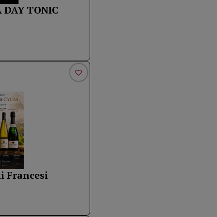
A DAY TONIC
i Francesi