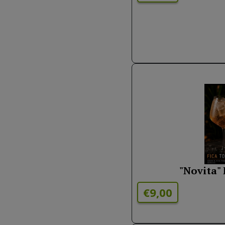
"Novita"
€9,00