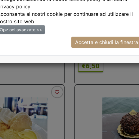
rivacy policy
cconsenta ai nostri cookie per continuare ad utilizzare il
ostro sito web
Opzioni avanzate >>
Accetta e chiudi la finestra
Banana Split
Crostata con fra
€6,50