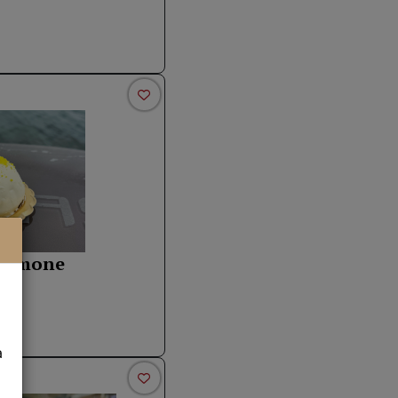
 Limone
a