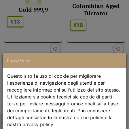
Colombian Aged
Gold 999,9
Dictator
€18
€18
Privacy Policy
Questo sito fa uso di cookie per migliorare
l'esperienza di navigazione degli utenti e per
raccogliere informazioni sull'utilizzo del sito stesso.
Utilizziamo sia cookie tecnici sia cookie di parti
Citadelle Chateau
terze per inviare messaggi promozionali sulla base
Isle of Harrys
De Bonbonnet
dei comportamenti degli utenti. Può conoscere i
dettagli consultando la nostra
cookie policy
e la
€22
€16.00
nostra
privacy policy