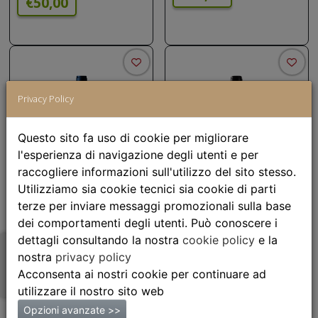
€50,00
Privacy Policy
Questo sito fa uso di cookie per migliorare
l'esperienza di navigazione degli utenti e per
raccogliere informazioni sull'utilizzo del sito stesso.
Utilizziamo sia cookie tecnici sia cookie di parti
Le Volte
Morellino di
terze per inviare messaggi promozionali sulla base
dell'Ornellaia
Scansano Riserva
dei comportamenti degli utenti. Può conoscere i
dettagli consultando la nostra
cookie policy
e la
€40,00
€40.00
nostra
privacy policy
Acconsenta ai nostri cookie per continuare ad
utilizzare il nostro sito web
Opzioni avanzate >>