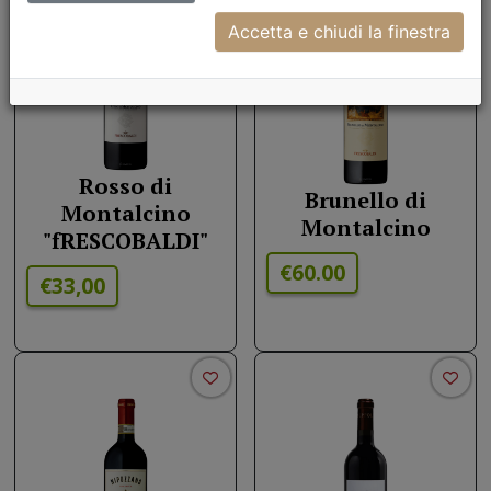
Accetta e chiudi la finestra
Rosso di
Brunello di
Montalcino
Montalcino
"fRESCOBALDI"
€60.00
€33,00