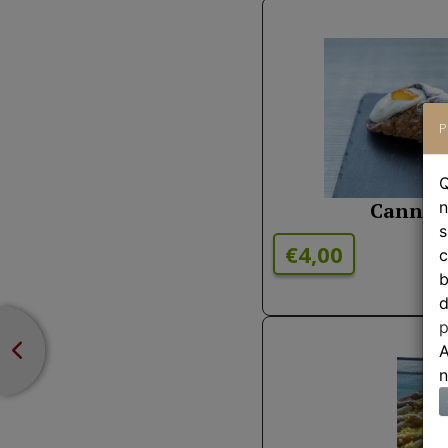
P
Q
Cannolo
n
s
€4,00
c
b
d
p
A
n