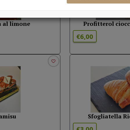
a al limone
Profitterol cioc
€6,00
amisu
Sfogliatella Ri
€3.00