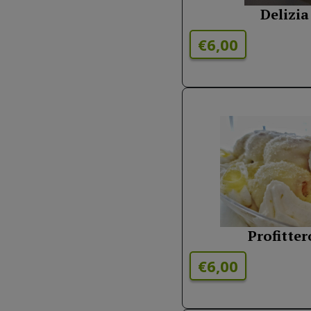
Delizi
€6,00
Profitte
€6,00