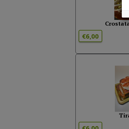
Crostat
€6,00
Tir
€6.00