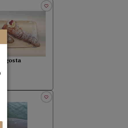
ragosta
a