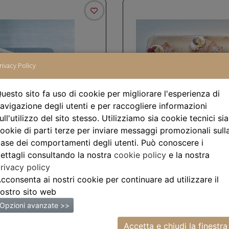
rivacy Policy
uesto sito fa uso di cookie per migliorare l'esperienza di
 siciliano
avigazione degli utenti e per raccogliere informazioni
Code di a
ull'utilizzo del sito stesso. Utilizziamo sia cookie tecnici sia
€4.00
ookie di parti terze per inviare messaggi promozionali sull
ase dei comportamenti degli utenti. Può conoscere i
ettagli consultando la nostra
cookie policy
e la nostra
rivacy policy
cconsenta ai nostri cookie per continuare ad utilizzare il
ostro sito web
Opzioni avanzate >>
Accetta e chiudi la finestra