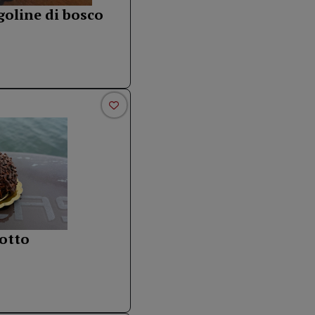
goline di bosco
otto