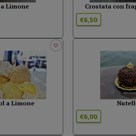
a a Limone
Crostata con fra
€6,50
rol a Limone
Nutell
€6,00