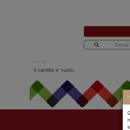
Carrello
Il carrello e' vuoto.
P
Q
n
s