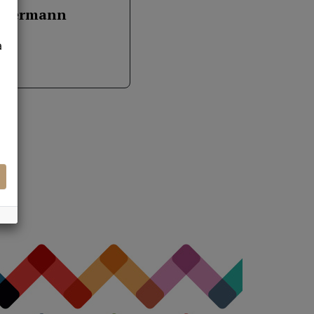
o Jermann
a