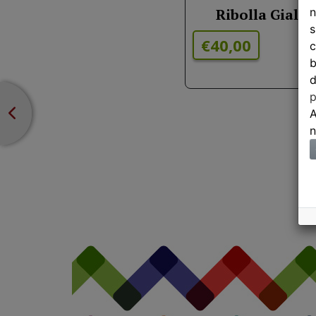
Ribolla Giall
n
s
€40,00
c
b
d
p
A
n