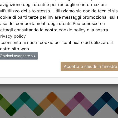
a Vinnae Jermann
avigazione degli utenti e per raccogliere informazioni
Pinot grigi
ull'utilizzo del sito stesso. Utilizziamo sia cookie tecnici sia
€35,00
ookie di parti terze per inviare messaggi promozionali sull
ase dei comportamenti degli utenti. Può conoscere i
ettagli consultando la nostra
cookie policy
e la nostra
rivacy policy
cconsenta ai nostri cookie per continuare ad utilizzare il
ostro sito web
Opzioni avanzate >>
Accetta e chiudi la finestra
La nostra cucina