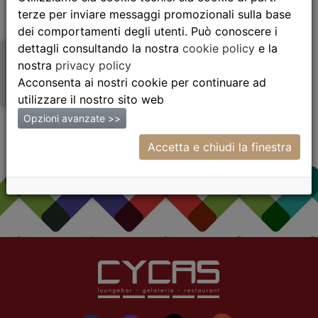
Verdicchio dei
terze per inviare messaggi promozionali sulla base
Castelli di Jesi
dei comportamenti degli utenti. Può conoscere i
dettagli consultando la nostra
cookie policy
e la
€25.00
nostra
privacy policy
Acconsenta ai nostri cookie per continuare ad
utilizzare il nostro sito web
Opzioni avanzate >>
Accetta e chiudi la finestra
La nostra cucina