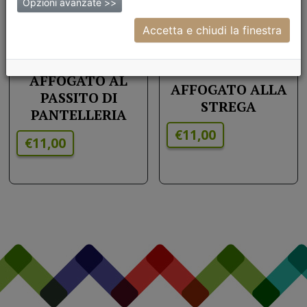
€13,00
Opzioni avanzate >>
Accetta e chiudi la finestra
AFFOGATO AL
AFFOGATO ALLA
PASSITO DI
STREGA
PANTELLERIA
€11,00
€11,00