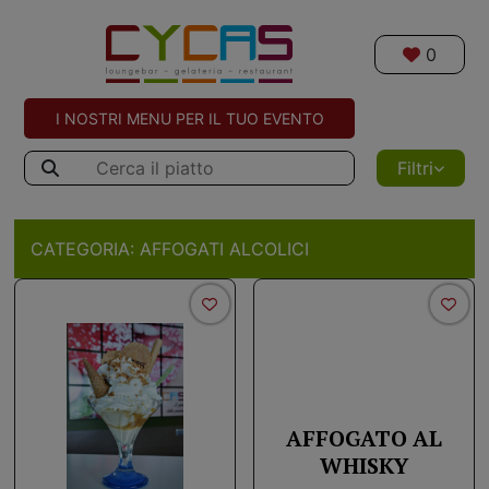
0
I NOSTRI MENU PER IL TUO EVENTO
Filtri
CATEGORIA:
AFFOGATI ALCOLICI
AFFOGATO AL
WHISKY