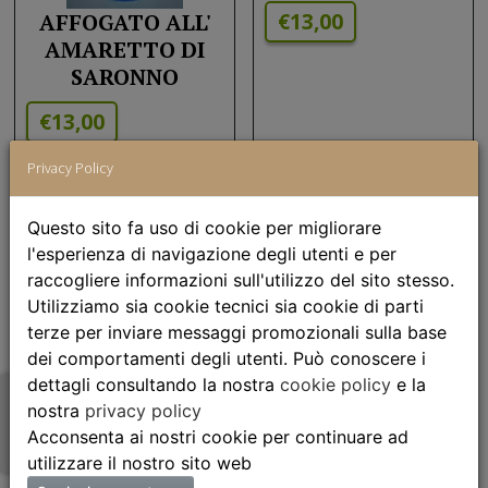
€13,00
AFFOGATO ALL'
AMARETTO DI
SARONNO
€13,00
Privacy Policy
Questo sito fa uso di cookie per migliorare
l'esperienza di navigazione degli utenti e per
raccogliere informazioni sull'utilizzo del sito stesso.
Utilizziamo sia cookie tecnici sia cookie di parti
AFFOGATO AL
terze per inviare messaggi promozionali sulla base
RHUM
dei comportamenti degli utenti. Può conoscere i
dettagli consultando la nostra
cookie policy
e la
€13,00
nostra
privacy policy
AFFOGATO AL
Acconsenta ai nostri cookie per continuare ad
BAILEYS
utilizzare il nostro sito web